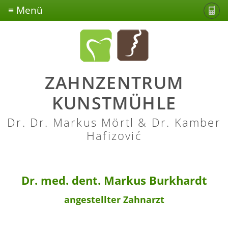
≡ Menü
Startseite
Zahnzentrum Kunstmühle
Übersicht
Zahnerhaltung
ZAHNZENTRUM
Konzept & Philosophie
Übersicht
MKG-Chirugie
KUNSTMÜHLE
Team
Prophylaxe
Übersicht
Ästhetik
Dr. Dr. Markus Mörtl & Dr. Kamber
Galerie
Füllungen & Zahnersatz
Zahnimplantate Rosenheim
Hafizović
Übersicht
Kontakt
Wurzelbehandlung
Zahn- und Weisheitszahnentfernung
Zähne
Chirurgischer Zahnerhalt
Kaumuskulatur
Dr. med. dent. Markus Burkhardt
angestellter Zahnarzt